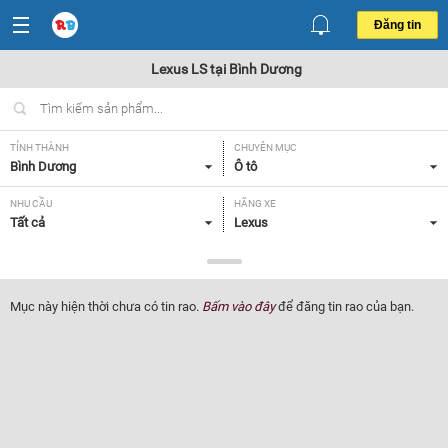
Đăng tin
Lexus LS tại Bình Dương
TỈNH THÀNH
CHUYÊN MỤC
Bình Dương
Ô tô
NHU CẦU
HÃNG XE
Tất cả
Lexus
DÒNG XE
NĂM SẢN XUẤT
LS
Tất cả
Mục này hiện thời chưa có tin rao.
Bấm vào đây
để đăng tin rao của bạn.
GIÁ XE
XUẤT XỨ
Tất cả
Tất cả
HỘP SỐ
Tất cả