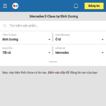
Đăng tin
Mercedes E-Class tại Bình Dương
TỈNH THÀNH
CHUYÊN MỤC
Bình Dương
Ô tô
NHU CẦU
HÃNG XE
Tất cả
Mercedes
DÒNG XE
NĂM SẢN XUẤT
E-Class
Tất cả
Mục này hiện thời chưa có tin rao.
Bấm vào đây
để đăng tin rao của bạn.
GIÁ XE
XUẤT XỨ
Tất cả
Tất cả
HỘP SỐ
Tất cả