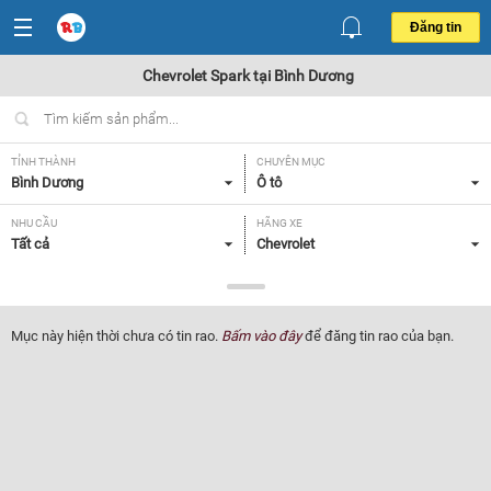
Đăng tin
Chevrolet Spark tại Bình Dương
TỈNH THÀNH
CHUYÊN MỤC
Bình Dương
Ô tô
NHU CẦU
HÃNG XE
Tất cả
Chevrolet
DÒNG XE
NĂM SẢN XUẤT
Spark
Tất cả
Mục này hiện thời chưa có tin rao.
Bấm vào đây
để đăng tin rao của bạn.
GIÁ XE
XUẤT XỨ
Tất cả
Tất cả
HỘP SỐ
Tất cả