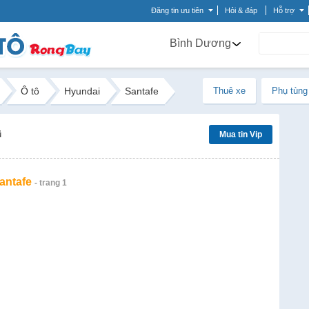
Đăng tin ưu tiên
Hỏi & đáp
Hỗ trợ
Bình Dương
Ô tô
Hyundai
Santafe
Thuê xe
Phụ tùng
ũ
Mua tin Vip
antafe
- trang 1