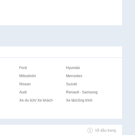
Ford
Hyundai
Mitsubishi
Mercedes
Nissan
Suzuki
Audi
Renault - Samsung
Xe du lịch/ Xe khách
Xe tải/công trình
Về đầu trang