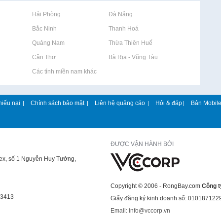
Rao vặt tại Hải Phòng
Rao vặt tại Đà Nẵng
Rao vặt tại Bắc Ninh
Rao vặt tại Thanh Hoá
Rao vặt tại Quảng Nam
Rao vặt tại Thừa Thiên Huế
Rao vặt tại Cần Thơ
Rao vặt tại Bà Rịa - Vũng Tàu
Rao vặt tại Các tỉnh miền nam khác
hiếu nại
Chính sách bảo mật
Liên hệ quảng cáo
Hỏi & đáp
Bản Mobil
|
|
|
|
ĐƯỢC VẬN HÀNH BỞI
lex, số 1 Nguyễn Huy Tưởng,
Copyright © 2006 - RongBay.com
Công t
43413
Giấy đăng ký kinh doanh số: 010187122
Email: info@vccorp.vn