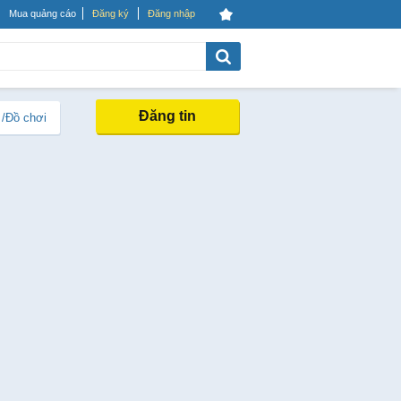
Mua quảng cáo
Đăng ký
Đăng nhập
Đăng tin
 /Đồ chơi