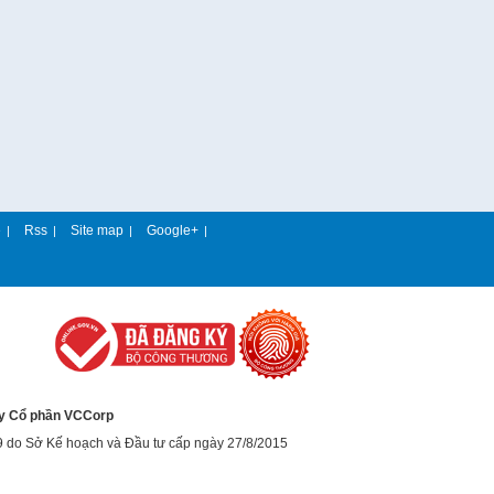
e
Rss
Site map
Google+
|
|
|
|
y Cổ phần VCCorp
9 do Sở Kế hoạch và Đầu tư cấp ngày 27/8/2015