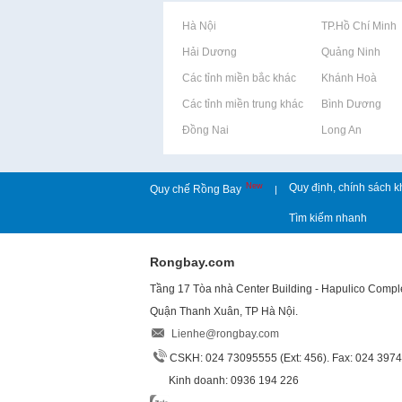
Rao vặt tại Hà Nội
Rao vặt tại TP.Hồ Chí Minh
Rao vặt tại Hải Dương
Rao vặt tại Quảng Ninh
Rao vặt tại Các tỉnh miền bắc khác
Rao vặt tại Khánh Hoà
Rao vặt tại Các tỉnh miền trung khác
Rao vặt tại Bình Dương
Rao vặt tại Đồng Nai
Rao vặt tại Long An
New
Quy định, chính sách k
Quy chế Rồng Bay
|
Tìm kiếm nhanh
Rongbay.com
Tầng 17 Tòa nhà Center Building - Hapulico Comp
Quận Thanh Xuân, TP Hà Nội.
Lienhe@rongbay.com
CSKH: 024 73095555 (Ext: 456). Fax: 024 397
Kinh doanh: 0936 194 226