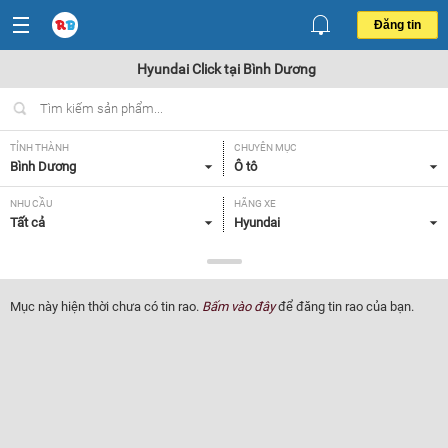
Đăng tin
Hyundai Click tại Bình Dương
TỈNH THÀNH
CHUYÊN MỤC
Bình Dương
Ô tô
NHU CẦU
HÃNG XE
Tất cả
Hyundai
DÒNG XE
NĂM SẢN XUẤT
Click
Tất cả
Mục này hiện thời chưa có tin rao.
Bấm vào đây
để đăng tin rao của bạn.
GIÁ XE
XUẤT XỨ
Tất cả
Tất cả
HỘP SỐ
Tất cả