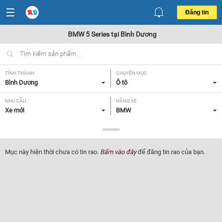
Đăng tin
BMW 5 Series tại Bình Dương
TỈNH THÀNH
CHUYÊN MỤC
Bình Dương
Ô tô
NHU CẦU
HÃNG XE
Xe mới
BMW
DÒNG XE
NĂM SẢN XUẤT
5 Series
Tất cả
Mục này hiện thời chưa có tin rao.
Bấm vào đây
để đăng tin rao của bạn.
GIÁ XE
XUẤT XỨ
Tất cả
Tất cả
HỘP SỐ
Tất cả