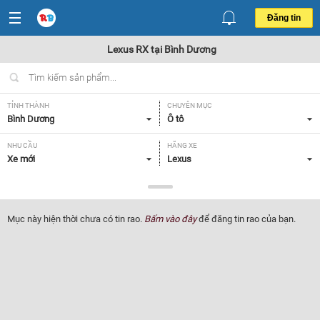
Đăng tin
Lexus RX tại Bình Dương
TỈNH THÀNH
CHUYÊN MỤC
Bình Dương
Ô tô
NHU CẦU
HÃNG XE
Xe mới
Lexus
DÒNG XE
NĂM SẢN XUẤT
RX
Tất cả
Mục này hiện thời chưa có tin rao.
Bấm vào đây
để đăng tin rao của bạn.
GIÁ XE
XUẤT XỨ
Tất cả
Tất cả
HỘP SỐ
Tất cả