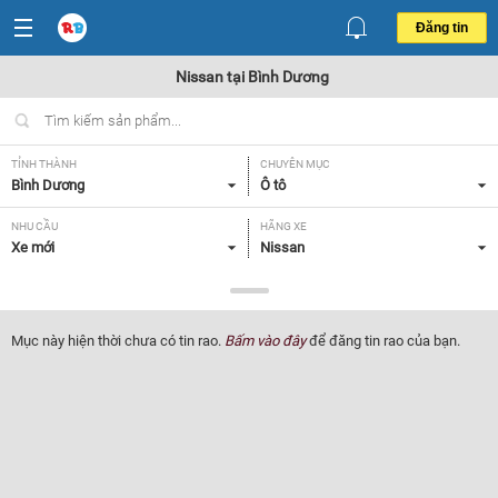
Đăng tin
Nissan tại Bình Dương
TỈNH THÀNH
CHUYÊN MỤC
Bình Dương
Ô tô
NHU CẦU
HÃNG XE
Xe mới
Nissan
DÒNG XE
NĂM SẢN XUẤT
Tất cả
Tất cả
Mục này hiện thời chưa có tin rao.
Bấm vào đây
để đăng tin rao của bạn.
GIÁ XE
XUẤT XỨ
Tất cả
Tất cả
HỘP SỐ
Tất cả