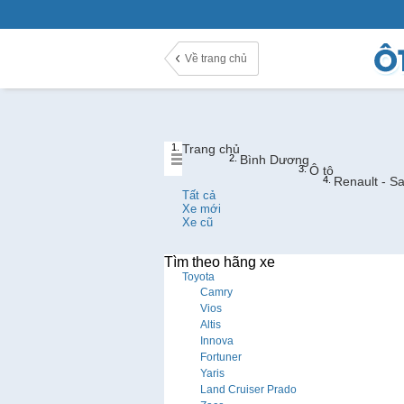
ĐÓNG X
Đang tải ảnh ...
Về trang chủ
Trang chủ
Bình Dương
Ô tô
Renault - 
Tất cả
Xe mới
Xe cũ
Tìm theo hãng xe
Toyota
Camry
Vios
Altis
Innova
Fortuner
Yaris
Land Cruiser Prado