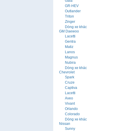
Gala
GR-HEV
Outlander
Triton
Zinger
Dòng xe khác
GM Daewoo
Lacetti
Gentra
Matiz
Lanos
Magnus
Nubira
Dòng xe khác
Chevrolet
Spark
Cruze
Captiva
Lacetti
Aveo
Vivant
Orlando
Colorado
Dòng xe khác
Nissan
Sunny