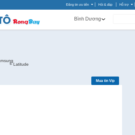
Đăng tin ưu tiên
Hỏi & đáp
Hỗ trợ
Bình Dương
Samsung
Latitude
Mua tin Vip