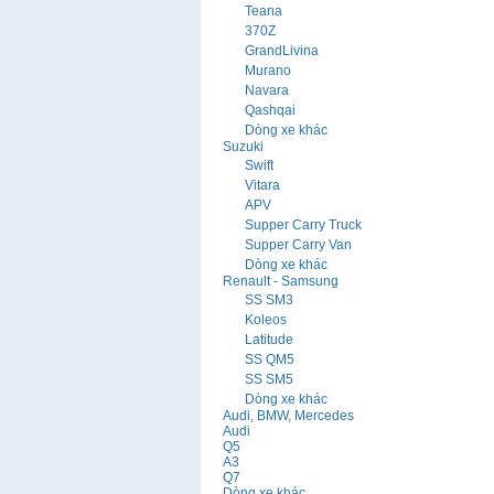
Teana
370Z
GrandLivina
Murano
Navara
Qashqai
Dòng xe khác
Suzuki
Swift
Vitara
APV
Supper Carry Truck
Supper Carry Van
Dòng xe khác
Renault - Samsung
SS SM3
Koleos
Latitude
SS QM5
SS SM5
Dòng xe khác
Audi, BMW, Mercedes
Audi
Q5
A3
Q7
Dòng xe khác