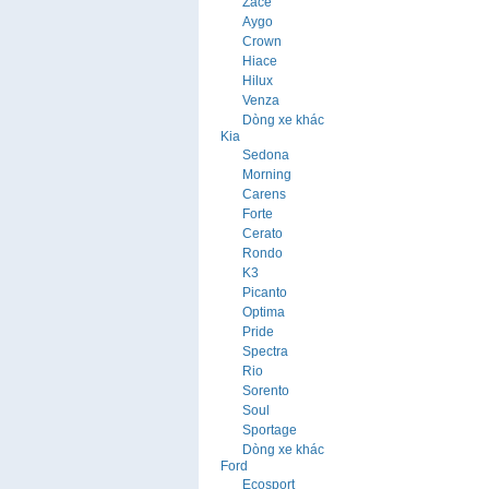
Zace
Aygo
Crown
Hiace
Hilux
Venza
Dòng xe khác
Kia
Sedona
Morning
Carens
Forte
Cerato
Rondo
K3
Picanto
Optima
Pride
Spectra
Rio
Sorento
Soul
Sportage
Dòng xe khác
Ford
Ecosport