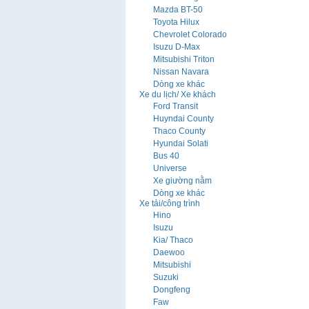
Mazda BT-50
Toyota Hilux
Chevrolet Colorado
Isuzu D-Max
Mitsubishi Triton
Nissan Navara
Dòng xe khác
Xe du lịch/ Xe khách
Ford Transit
Huyndai County
Thaco County
Hyundai Solati
Bus 40
Universe
Xe giường nằm
Dòng xe khác
Xe tải/công trình
Hino
Isuzu
Kia/ Thaco
Daewoo
Mitsubishi
Suzuki
Dongfeng
Faw