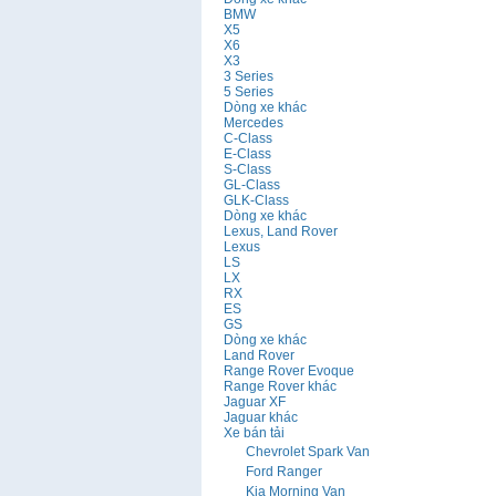
BMW
X5
X6
X3
3 Series
5 Series
Dòng xe khác
Mercedes
C-Class
E-Class
S-Class
GL-Class
GLK-Class
Dòng xe khác
Lexus, Land Rover
Lexus
LS
LX
RX
ES
GS
Dòng xe khác
Land Rover
Range Rover Evoque
Range Rover khác
Jaguar XF
Jaguar khác
Xe bán tải
Chevrolet Spark Van
Ford Ranger
Kia Morning Van