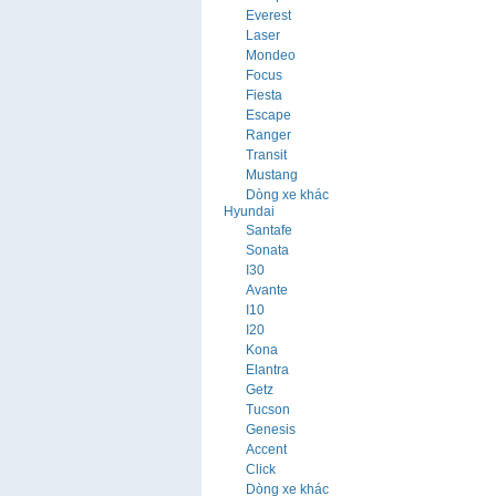
Everest
Laser
Mondeo
Focus
Fiesta
Escape
Ranger
Transit
Mustang
Dòng xe khác
Hyundai
Santafe
Sonata
I30
Avante
I10
I20
Kona
Elantra
Getz
Tucson
Genesis
Accent
Click
Dòng xe khác