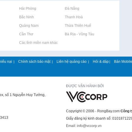
Rao vặt tại Hải Phòng
Rao vặt tại Đà Nẵng
Rao vặt tại Bắc Ninh
Rao vặt tại Thanh Hoá
Rao vặt tại Quảng Nam
Rao vặt tại Thừa Thiên Huế
Rao vặt tại Cần Thơ
Rao vặt tại Bà Rịa - Vũng Tàu
Rao vặt tại Các tỉnh miền nam khác
hiếu nại
Chính sách bảo mật
Liên hệ quảng cáo
Hỏi & đáp
Bản Mobil
|
|
|
|
ĐƯỢC VẬN HÀNH BỞI
lex, số 1 Nguyễn Huy Tưởng,
Copyright © 2006 - RongBay.com
Công t
43413
Giấy đăng ký kinh doanh số: 010187122
Email: info@vccorp.vn