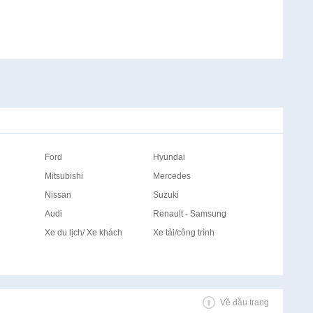
Ford
Hyundai
Mitsubishi
Mercedes
Nissan
Suzuki
Audi
Renault - Samsung
Xe du lịch/ Xe khách
Xe tải/công trình
Về đầu trang