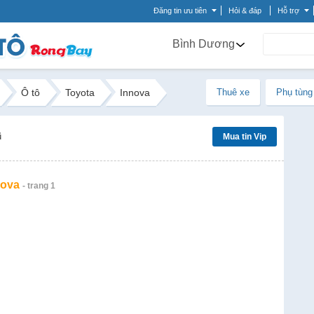
Đăng tin ưu tiên
Hỏi & đáp
Hỗ trợ
Bình Dương
Ô tô
Toyota
Innova
Thuê xe
Phụ tùng
ũ
Mua tin Vip
nova
- trang 1