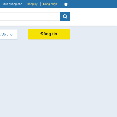
Mua quảng cáo
Đăng ký
Đăng nhập
Đăng tin
 /Đồ chơi