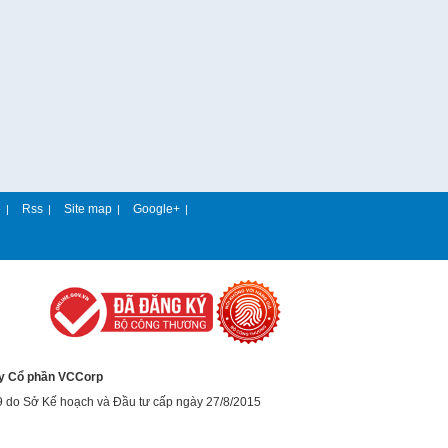
e
Rss
Site map
Google+
|
|
|
|
y Cổ phần VCCorp
9 do Sở Kế hoạch và Đầu tư cấp ngày 27/8/2015