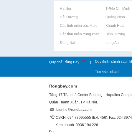
Rao vặt tại Hà Nội
Rao vặt tại TP.Hồ Chí Minh
Rao vặt tại Hải Dương
Rao vặt tại Quảng Ninh
Rao vặt tại Các tỉnh miền bắc khác
Rao vặt tại Khánh Hoà
Rao vặt tại Các tỉnh miền trung khác
Rao vặt tại Bình Dương
Rao vặt tại Đồng Nai
Rao vặt tại Long An
New
Quy định, chính sách k
Quy chế Rồng Bay
|
Tìm kiếm nhanh
Rongbay.com
Tầng 17 Tòa nhà Center Building - Hapulico Comp
Quận Thanh Xuân, TP Hà Nội.
Lienhe@rongbay.com
CSKH: 024 73095555 (Ext: 456). Fax: 024 397
Kinh doanh: 0936 194 226