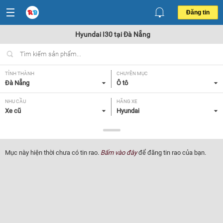
Đăng tin
Hyundai I30 tại Đà Nẵng
TỈNH THÀNH
CHUYÊN MỤC
Đà Nẵng
Ô tô
NHU CẦU
HÃNG XE
Xe cũ
Hyundai
DÒNG XE
NĂM SẢN XUẤT
I30
Tất cả
Mục này hiện thời chưa có tin rao.
Bấm vào đây
để đăng tin rao của bạn.
GIÁ XE
XUẤT XỨ
Tất cả
Tất cả
HỘP SỐ
Tất cả