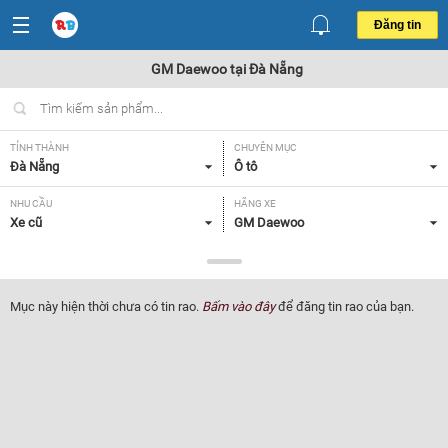
Đăng tin
GM Daewoo tại Đà Nẵng
TỈNH THÀNH
CHUYÊN MỤC
Đà Nẵng
Ô tô
NHU CẦU
HÃNG XE
Xe cũ
GM Daewoo
DÒNG XE
NĂM SẢN XUẤT
Tất cả
Tất cả
Mục này hiện thời chưa có tin rao.
Bấm vào đây
để đăng tin rao của bạn.
GIÁ XE
XUẤT XỨ
Tất cả
Tất cả
HỘP SỐ
Tất cả