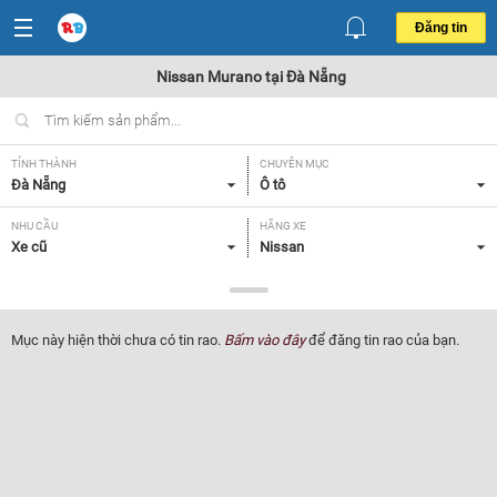
Đăng tin
Nissan Murano tại Đà Nẵng
TỈNH THÀNH
CHUYÊN MỤC
Đà Nẵng
Ô tô
NHU CẦU
HÃNG XE
Xe cũ
Nissan
DÒNG XE
NĂM SẢN XUẤT
Murano
Tất cả
Mục này hiện thời chưa có tin rao.
Bấm vào đây
để đăng tin rao của bạn.
GIÁ XE
XUẤT XỨ
Tất cả
Tất cả
HỘP SỐ
Tất cả