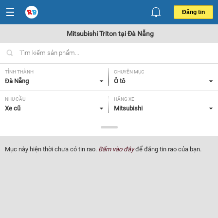
Đăng tin
Mitsubishi Triton tại Đà Nẵng
TỈNH THÀNH
CHUYÊN MỤC
Đà Nẵng
Ô tô
NHU CẦU
HÃNG XE
Xe cũ
Mitsubishi
DÒNG XE
NĂM SẢN XUẤT
Triton
Tất cả
Mục này hiện thời chưa có tin rao.
Bấm vào đây
để đăng tin rao của bạn.
GIÁ XE
XUẤT XỨ
Tất cả
Tất cả
HỘP SỐ
Tất cả