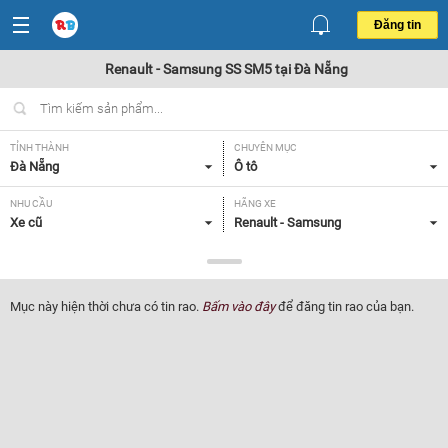
Đăng tin
Renault - Samsung SS SM5 tại Đà Nẵng
TỈNH THÀNH
CHUYÊN MỤC
Đà Nẵng
Ô tô
NHU CẦU
HÃNG XE
Xe cũ
Renault - Samsung
DÒNG XE
NĂM SẢN XUẤT
SS SM5
Tất cả
Mục này hiện thời chưa có tin rao.
Bấm vào đây
để đăng tin rao của bạn.
GIÁ XE
XUẤT XỨ
Tất cả
Tất cả
HỘP SỐ
Tất cả