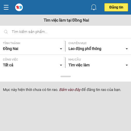
Đăng tin
Tìm việc làm tại Đồng Nai
TỈNH THÀNH
CHUYÊN MỤC
Đồng Nai
Lao động phổ thông
CÔNG VIỆC
NHU CẦU
Tất cả
Tìm việc làm
LOẠI HÌNH
Tất cả
Mục này hiện thời chưa có tin rao.
Bấm vào đây
để đăng tin rao của bạn.
Lọc