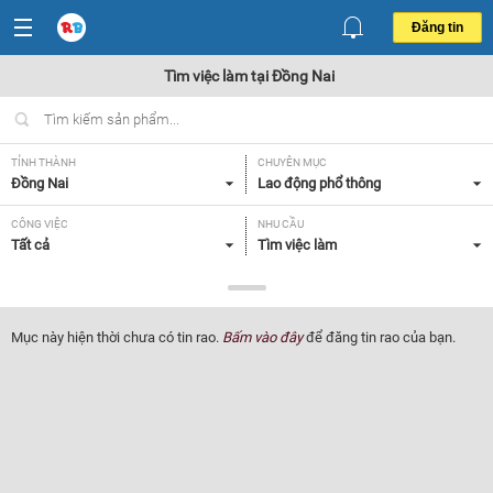
Đăng tin
Tìm việc làm tại Đồng Nai
TỈNH THÀNH
CHUYÊN MỤC
Đồng Nai
Lao động phổ thông
CÔNG VIỆC
NHU CẦU
Tất cả
Tìm việc làm
LOẠI HÌNH
Tất cả
Mục này hiện thời chưa có tin rao.
Bấm vào đây
để đăng tin rao của bạn.
Lọc