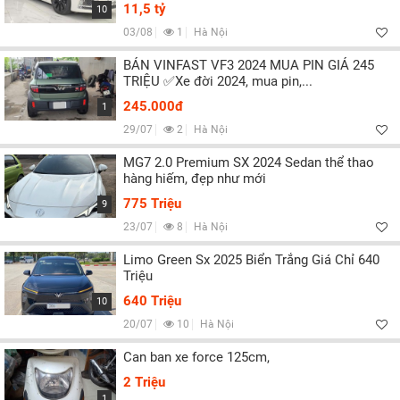
Lọc
11,5 tỷ
10
03/08
1
Hà Nội
BÁN VINFAST VF3 2024 MUA PIN GIÁ 245
TRIỆU ✅Xe đời 2024, mua pin,...
245.000đ
1
29/07
2
Hà Nội
MG7 2.0 Premium SX 2024 Sedan thể thao
hàng hiếm, đẹp như mới
775 Triệu
9
23/07
8
Hà Nội
Limo Green Sx 2025 Biển Trắng Giá Chỉ 640
Triệu
640 Triệu
10
20/07
10
Hà Nội
Can ban xe force 125cm,
2 Triệu
1