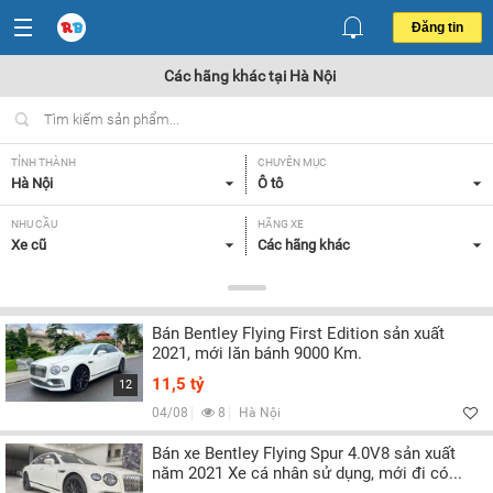
Đăng tin
Các hãng khác tại Hà Nội
TỈNH THÀNH
CHUYÊN MỤC
Hà Nội
Ô tô
NHU CẦU
HÃNG XE
Xe cũ
Các hãng khác
DÒNG XE
NĂM SẢN XUẤT
Tất cả
Tất cả
Bán Bentley Flying First Edition sản xuất
GIÁ XE
XUẤT XỨ
2021, mới lăn bánh 9000 Km.
Tất cả
Tất cả
11,5 tỷ
12
HỘP SỐ
04/08
8
Hà Nội
Tất cả
Bán xe Bentley Flying Spur 4.0V8 sản xuất
năm 2021 Xe cá nhân sử dụng, mới đi có...