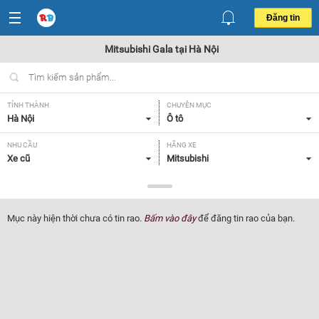
Đăng tin
Mitsubishi Gala tại Hà Nội
TỈNH THÀNH
CHUYÊN MỤC
Hà Nội
Ô tô
NHU CẦU
HÃNG XE
Xe cũ
Mitsubishi
DÒNG XE
NĂM SẢN XUẤT
Gala
Tất cả
Mục này hiện thời chưa có tin rao.
Bấm vào đây
để đăng tin rao của bạn.
GIÁ XE
XUẤT XỨ
Tất cả
Tất cả
HỘP SỐ
Tất cả