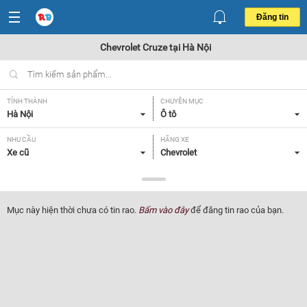
Đăng tin
Chevrolet Cruze tại Hà Nội
TỈNH THÀNH
CHUYÊN MỤC
Hà Nội
Ô tô
NHU CẦU
HÃNG XE
Xe cũ
Chevrolet
DÒNG XE
NĂM SẢN XUẤT
Cruze
Tất cả
Mục này hiện thời chưa có tin rao.
Bấm vào đây
để đăng tin rao của bạn.
GIÁ XE
XUẤT XỨ
Tất cả
Tất cả
HỘP SỐ
Tất cả