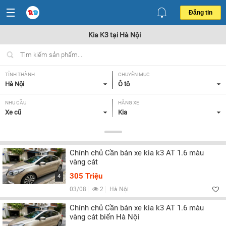
Đăng tin
Kia K3 tại Hà Nội
TỈNH THÀNH
CHUYÊN MỤC
Hà Nội
Ô tô
NHU CẦU
HÃNG XE
Xe cũ
Kia
DÒNG XE
NĂM SẢN XUẤT
K3
Tất cả
Chính chủ Cần bán xe kia k3 AT 1.6 màu
GIÁ XE
XUẤT XỨ
vàng cát
Tất cả
Tất cả
305 Triệu
4
HỘP SỐ
03/08
2
Hà Nội
Tất cả
Chính chủ Cần bán xe kia k3 AT 1.6 màu
vàng cát biển Hà Nội