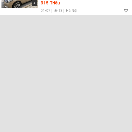
Lọc
315 Triệu
4
01/07
13
Hà Nội