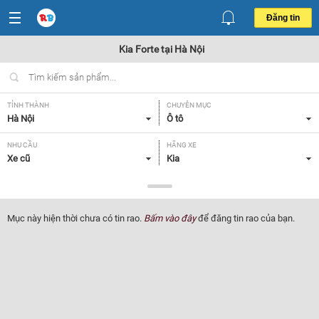
Đăng tin
Kia Forte tại Hà Nội
TỈNH THÀNH
CHUYÊN MỤC
Hà Nội
Ô tô
NHU CẦU
HÃNG XE
Xe cũ
Kia
DÒNG XE
NĂM SẢN XUẤT
Forte
Tất cả
Mục này hiện thời chưa có tin rao.
Bấm vào đây
để đăng tin rao của bạn.
GIÁ XE
XUẤT XỨ
Tất cả
Tất cả
HỘP SỐ
Tất cả