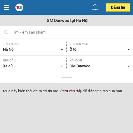
Đăng tin
GM Daewoo tại Hà Nội
TỈNH THÀNH
CHUYÊN MỤC
Hà Nội
Ô tô
NHU CẦU
HÃNG XE
Xe cũ
GM Daewoo
DÒNG XE
NĂM SẢN XUẤT
Tất cả
Tất cả
Mục này hiện thời chưa có tin rao.
Bấm vào đây
để đăng tin rao của bạn.
GIÁ XE
XUẤT XỨ
Tất cả
Tất cả
HỘP SỐ
Tất cả