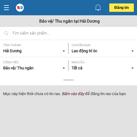
Đăng tin
Bảo vệ/ Thu ngân tại Hải Dương
TỈNH THÀNH
CHUYÊN MỤC
Hải Dương
Lao động trí óc
CÔNG VIỆC
NHU CẦU
Bảo vệ/ Thu ngân
Tất cả
LOẠI HÌNH
Tất cả
Mục này hiện thời chưa có tin rao.
Bấm vào đây
để đăng tin rao của bạn.
Lọc