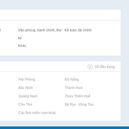
t
Văn phòng, hành chính, thư
Kế toán, tài chính
ký
Khác
Về đầu trang
Rao vặt tại Hải Phòng
Rao vặt tại Đà Nẵng
Rao vặt tại Bắc Ninh
Rao vặt tại Thanh Hoá
Rao vặt tại Quảng Nam
Rao vặt tại Thừa Thiên Huế
Rao vặt tại Cần Thơ
Rao vặt tại Bà Rịa - Vũng Tàu
Rao vặt tại Các tỉnh miền nam khác