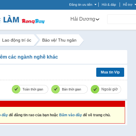
Đăng tin ưu tiên
Hỏi & đáp
Hỗ trợ
Hải Dương
Lao động trí óc
Bảo vệ/ Thu ngân
êm các ngành nghề khác
Mua tin Vip
Ngoài giờ
Toàn thời gian
Bán thời gian
 đây
để đăng tin rao của bạn hoặc
Bấm vào đây
để về trang chủ.