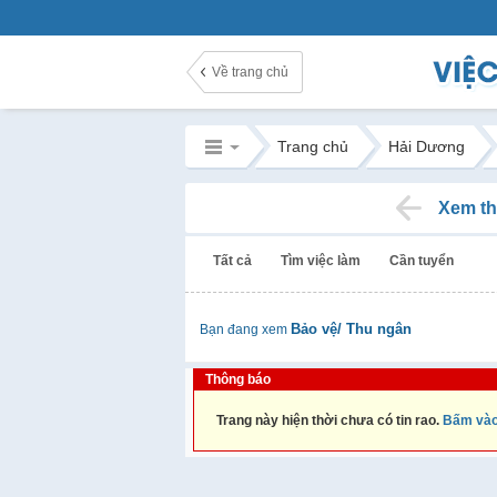
Về trang chủ
Trang chủ
Hải Dương
Xem th
Tất cả
Tìm việc làm
Cần tuyển
Bảo vệ/ Thu ngân
Bạn đang xem
Thông báo
Trang này hiện thời chưa có tin rao.
Bấm vào