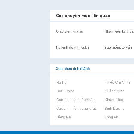
Các chuyên mục liên quan
Giáo viên, gia sư
Nhân viên kỹ thuậ
Nv kinh doanh, cskh
Bảo hiểm, tư vấn
Xem theo tỉnh thành
Rao vặt tại Hà Nội
Rao vặt tại TP.Hồ Chí Minh
Rao vặt tại Hải Dương
Rao vặt tại Quảng Ninh
Rao vặt tại Các tỉnh miền bắc khác
Rao vặt tại Khánh Hoà
Rao vặt tại Các tỉnh miền trung khác
Rao vặt tại Bình Dương
Rao vặt tại Đồng Nai
Rao vặt tại Long An