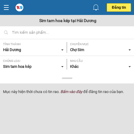
Đăng tin
Sim tam hoa kép tại Hải Dương
TỈNH THÀNH
CHUYÊN MỤC
Hải Dương
Chợ Sim
CHỦNG LOẠI
NHU CẦU
Sim tam hoa kép
Khác
GIÁ
Tất cả
Mục này hiện thời chưa có tin rao.
Bấm vào đây
để đăng tin rao của bạn.
Lọc