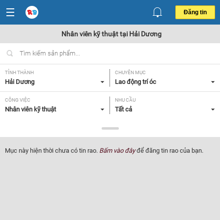
Đăng tin
Nhân viên kỹ thuật tại Hải Dương
TỈNH THÀNH
CHUYÊN MỤC
Hải Dương
Lao động trí óc
CÔNG VIỆC
NHU CẦU
Nhân viên kỹ thuật
Tất cả
LOẠI HÌNH
Tất cả
Mục này hiện thời chưa có tin rao.
Bấm vào đây
để đăng tin rao của bạn.
Lọc