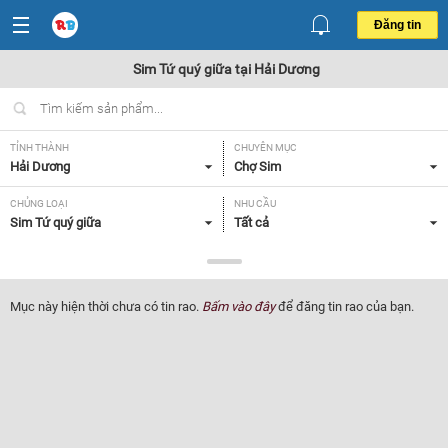
Đăng tin
Sim Tứ quý giữa tại Hải Dương
TỈNH THÀNH
CHUYÊN MỤC
Hải Dương
Chợ Sim
CHỦNG LOẠI
NHU CẦU
Sim Tứ quý giữa
Tất cả
GIÁ
10 - 50 triệu
Mục này hiện thời chưa có tin rao.
Bấm vào đây
để đăng tin rao của bạn.
Lọc