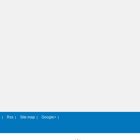
e
Rss
Site map
Google+
|
|
|
|