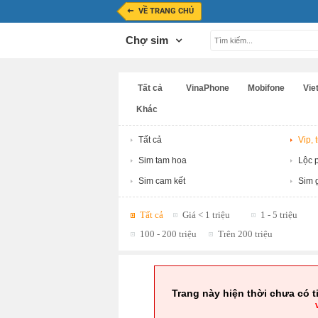
VỀ TRANG CHỦ
Chợ sim
Tất cả
VinaPhone
Mobifone
Viet
Khác
Tất cả
Vip, 
Sim tam hoa
Lộc p
Sim cam kết
Sim g
Tất cả
Giá < 1 triệu
1 - 5 triệu
100 - 200 triệu
Trên 200 triệu
Trang này hiện thời chưa có t