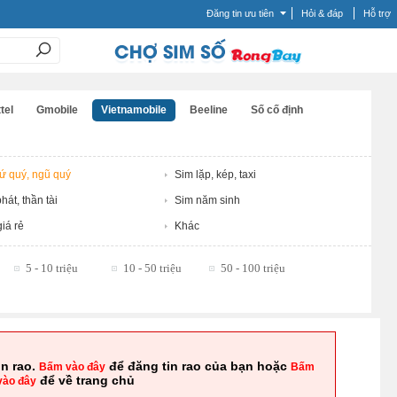
Đăng tin ưu tiên
Hỏi & đáp
Hỗ trợ
tel
Gmobile
Vietnamobile
Beeline
Số cố định
tứ quý, ngũ quý
Sim lặp, kép, taxi
hát, thần tài
Sim năm sinh
iá rẻ
Khác
5 - 10 triệu
10 - 50 triệu
50 - 100 triệu
in rao.
để đăng tin rao của bạn hoặc
Bấm vào đây
Bấm
để về trang chủ
vào đây