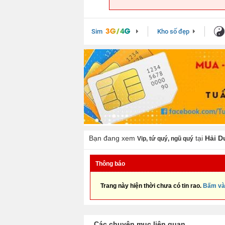
Sim
Kho số đẹp
Bạn đang xem
tại
Hải 
Vip, tứ quý, ngũ quý
Thông báo
Trang này hiện thời chưa có tin rao.
Bấm và
Các chuyên mục liên quan