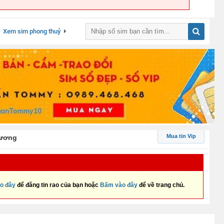
Xem sim phong thuỷ
Mua tin Vip
Dương
o đây
để đăng tin rao của bạn hoặc
Bấm vào đây
để về trang chủ.