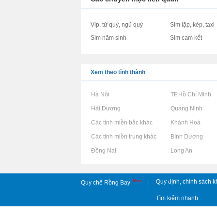
Vip, tứ quý, ngũ quý
Sim lặp, kép, taxi
Sim năm sinh
Sim cam kết
Xem theo tỉnh thành
Rao vặt tại Hà Nội
Rao vặt tại TP.Hồ Chí Minh
Rao vặt tại Hải Dương
Rao vặt tại Quảng Ninh
Rao vặt tại Các tỉnh miền bắc khác
Rao vặt tại Khánh Hoà
Rao vặt tại Các tỉnh miền trung khác
Rao vặt tại Bình Dương
Rao vặt tại Đồng Nai
Rao vặt tại Long An
New
Quy định, chính sách k
Quy chế Rồng Bay
|
Tìm kiếm nhanh