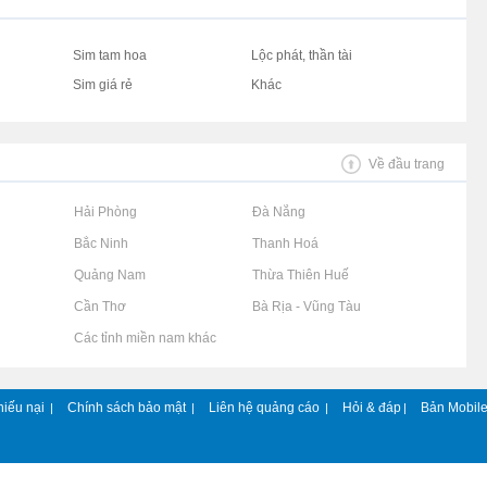
Sim tam hoa
Lộc phát, thần tài
Sim giá rẻ
Khác
Về đầu trang
Rao vặt tại Hải Phòng
Rao vặt tại Đà Nẵng
Rao vặt tại Bắc Ninh
Rao vặt tại Thanh Hoá
Rao vặt tại Quảng Nam
Rao vặt tại Thừa Thiên Huế
Rao vặt tại Cần Thơ
Rao vặt tại Bà Rịa - Vũng Tàu
Rao vặt tại Các tỉnh miền nam khác
hiếu nại
Chính sách bảo mật
Liên hệ quảng cáo
Hỏi & đáp
Bản Mobil
|
|
|
|