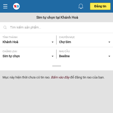
Đăng tin
Sim tự chọn tại Khánh Hoà
TỈNH THÀNH
CHUYÊN MỤC
Khánh Hoà
Chợ Sim
CHỦNG LOẠI
NHU CẦU
Sim tự chọn
Beeline
GIÁ
Tất cả
Mục này hiện thời chưa có tin rao.
Bấm vào đây
để đăng tin rao của bạn.
Lọc