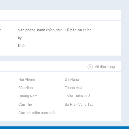
t
Văn phòng, hành chính, thư
Kế toán, tài chính
ký
Khác
Về đầu trang
Rao vặt tại Hải Phòng
Rao vặt tại Đà Nẵng
Rao vặt tại Bắc Ninh
Rao vặt tại Thanh Hoá
Rao vặt tại Quảng Nam
Rao vặt tại Thừa Thiên Huế
Rao vặt tại Cần Thơ
Rao vặt tại Bà Rịa - Vũng Tàu
Rao vặt tại Các tỉnh miền nam khác