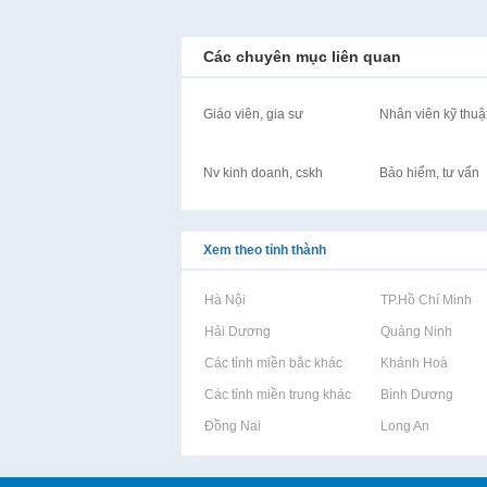
Các chuyên mục liên quan
Giáo viên, gia sư
Nhân viên kỹ thuậ
Nv kinh doanh, cskh
Bảo hiểm, tư vấn
Xem theo tỉnh thành
Rao vặt tại Hà Nội
Rao vặt tại TP.Hồ Chí Minh
Rao vặt tại Hải Dương
Rao vặt tại Quảng Ninh
Rao vặt tại Các tỉnh miền bắc khác
Rao vặt tại Khánh Hoà
Rao vặt tại Các tỉnh miền trung khác
Rao vặt tại Bình Dương
Rao vặt tại Đồng Nai
Rao vặt tại Long An