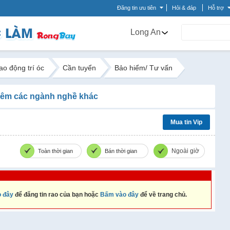
Đăng tin ưu tiên
Hỏi & đáp
Hỗ trợ
Long An
ao động trí óc
Cần tuyển
Bảo hiểm/ Tư vấn
êm các ngành nghề khác
Mua tin Vip
Ngoài giờ
Toàn thời gian
Bán thời gian
 đây
để đăng tin rao của bạn hoặc
Bấm vào đây
để về trang chủ.