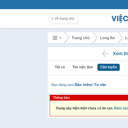
Về trang chủ
Trang chủ
Long An
L
Xem th
Tất cả
Tìm việc làm
Cần tuyển
Bảo hiểm/ Tư vấn
Bạn đang xem
Thông báo
Trang này hiện thời chưa có tin rao.
Bấm vào