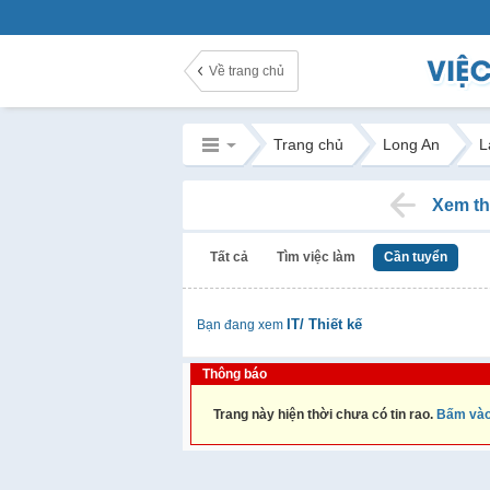
Về trang chủ
Trang chủ
Long An
L
Xem th
Tất cả
Tìm việc làm
Cần tuyển
IT/ Thiết kế
Bạn đang xem
Thông báo
Trang này hiện thời chưa có tin rao.
Bấm vào