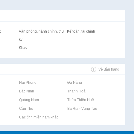
t
Văn phòng, hành chính, thư
Kế toán, tài chính
ký
Khác
Về đầu trang
Rao vặt tại Hải Phòng
Rao vặt tại Đà Nẵng
Rao vặt tại Bắc Ninh
Rao vặt tại Thanh Hoá
Rao vặt tại Quảng Nam
Rao vặt tại Thừa Thiên Huế
Rao vặt tại Cần Thơ
Rao vặt tại Bà Rịa - Vũng Tàu
Rao vặt tại Các tỉnh miền nam khác