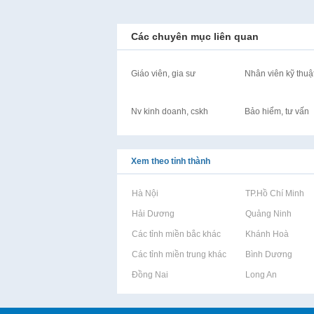
Các chuyên mục liên quan
Giáo viên, gia sư
Nhân viên kỹ thuậ
Nv kinh doanh, cskh
Bảo hiểm, tư vấn
Xem theo tỉnh thành
Rao vặt tại Hà Nội
Rao vặt tại TP.Hồ Chí Minh
Rao vặt tại Hải Dương
Rao vặt tại Quảng Ninh
Rao vặt tại Các tỉnh miền bắc khác
Rao vặt tại Khánh Hoà
Rao vặt tại Các tỉnh miền trung khác
Rao vặt tại Bình Dương
Rao vặt tại Đồng Nai
Rao vặt tại Long An