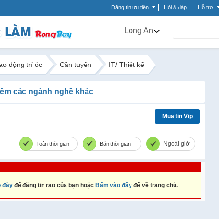
Đăng tin ưu tiên
Hỏi & đáp
Hỗ trợ
Long An
ao động trí óc
Cần tuyển
IT/ Thiết kế
êm các ngành nghề khác
Mua tin Vip
Ngoài giờ
Toàn thời gian
Bán thời gian
 đây
để đăng tin rao của bạn hoặc
Bấm vào đây
để về trang chủ.