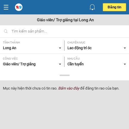
Đăng tin
Giáo viên/ Trợ giảng tại Long An
TỈNH THÀNH
CHUYÊN MỤC
Long An
Lao động trí óc
CÔNG VIỆC
NHU CẦU
Giáo viên/ Trợ giảng
Cần tuyển
LOẠI HÌNH
Tất cả
Mục này hiện thời chưa có tin rao.
Bấm vào đây
để đăng tin rao của bạn.
Lọc