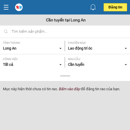
Đăng tin
Cần tuyển tại Long An
TỈNH THÀNH
CHUYÊN MỤC
Long An
Lao động trí óc
CÔNG VIỆC
NHU CẦU
Tất cả
Cần tuyển
LOẠI HÌNH
Tất cả
Mục này hiện thời chưa có tin rao.
Bấm vào đây
để đăng tin rao của bạn.
Lọc