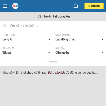
Đăng tin
Cần tuyển tại Long An
TỈNH THÀNH
CHUYÊN MỤC
Long An
Lao động trí óc
CÔNG VIỆC
NHU CẦU
Tất cả
Cần tuyển
LOẠI HÌNH
Tất cả
Mục này hiện thời chưa có tin rao.
Bấm vào đây
để đăng tin rao của bạn.
Lọc