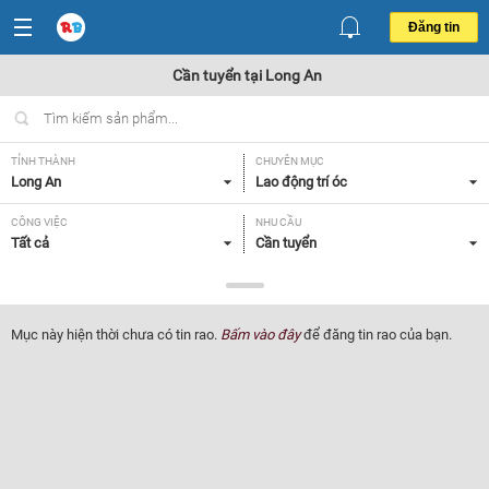
Đăng tin
Cần tuyển tại Long An
TỈNH THÀNH
CHUYÊN MỤC
Long An
Lao động trí óc
CÔNG VIỆC
NHU CẦU
Tất cả
Cần tuyển
LOẠI HÌNH
Tất cả
Mục này hiện thời chưa có tin rao.
Bấm vào đây
để đăng tin rao của bạn.
Lọc