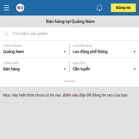
Đăng tin
Bán hàng tại Quảng Nam
TỈNH THÀNH
CHUYÊN MỤC
Quảng Nam
Lao động phổ thông
CÔNG VIỆC
NHU CẦU
Bán hàng
Cần tuyển
LOẠI HÌNH
Tất cả
Mục này hiện thời chưa có tin rao.
Bấm vào đây
để đăng tin rao của bạn.
Lọc