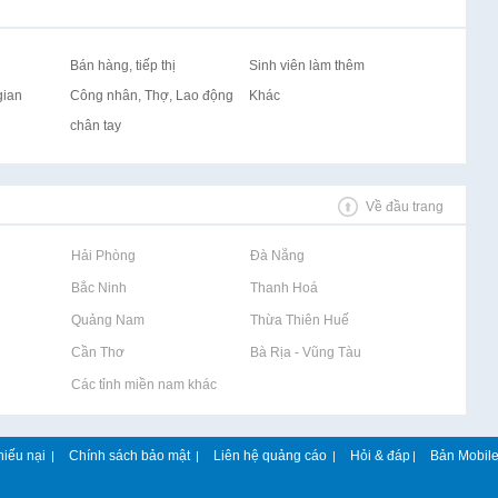
Bán hàng, tiếp thị
Sinh viên làm thêm
gian
Công nhân, Thợ, Lao động
Khác
chân tay
Về đầu trang
Rao vặt tại Hải Phòng
Rao vặt tại Đà Nẵng
Rao vặt tại Bắc Ninh
Rao vặt tại Thanh Hoá
Rao vặt tại Quảng Nam
Rao vặt tại Thừa Thiên Huế
Rao vặt tại Cần Thơ
Rao vặt tại Bà Rịa - Vũng Tàu
Rao vặt tại Các tỉnh miền nam khác
hiếu nại
Chính sách bảo mật
Liên hệ quảng cáo
Hỏi & đáp
Bản Mobil
|
|
|
|