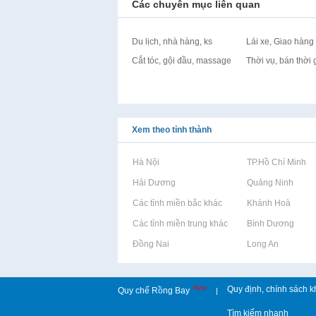
Các chuyên mục liên quan
Du lịch, nhà hàng, ks
Lái xe, Giao hàng
Cắt tóc, gội đầu, massage
Thời vụ, bán thời 
Xem theo tỉnh thành
Rao vặt tại Hà Nội
Rao vặt tại TP.Hồ Chí Minh
Rao vặt tại Hải Dương
Rao vặt tại Quảng Ninh
Rao vặt tại Các tỉnh miền bắc khác
Rao vặt tại Khánh Hoà
Rao vặt tại Các tỉnh miền trung khác
Rao vặt tại Bình Dương
Rao vặt tại Đồng Nai
Rao vặt tại Long An
New
Quy định, chính sách k
Quy chế Rồng Bay
|
Tìm kiếm nhanh