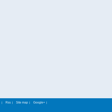
e
Rss
Site map
Google+
|
|
|
|