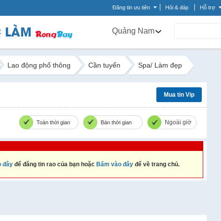
Đăng tin ưu tiên
Hỏi & đáp
Hỗ trợ
Quảng Nam
Lao động phổ thông
Cần tuyển
Spa/ Làm đẹp
Mua tin Vip
Ngoài giờ
Toàn thời gian
Bán thời gian
 đây
để đăng tin rao của bạn hoặc
Bấm vào đây
để về trang chủ.