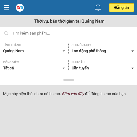
Đăng tin
Thời vụ, bán thời gian tại Quảng Nam
TỈNH THÀNH
CHUYÊN MỤC
Quảng Nam
Lao động phổ thông
CÔNG VIỆC
NHU CẦU
Tất cả
Cần tuyển
LOẠI HÌNH
Tất cả
Mục này hiện thời chưa có tin rao.
Bấm vào đây
để đăng tin rao của bạn.
Lọc