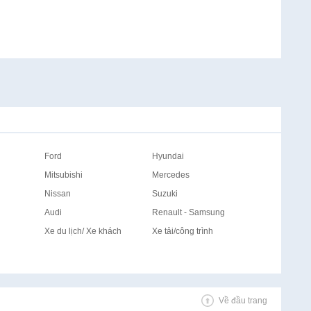
Ford
Hyundai
Mitsubishi
Mercedes
Nissan
Suzuki
Audi
Renault - Samsung
Xe du lịch/ Xe khách
Xe tải/công trình
Về đầu trang