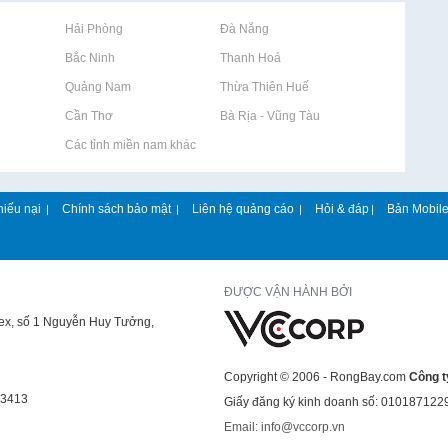
Rao vặt tại Hải Phòng
Rao vặt tại Đà Nẵng
Rao vặt tại Bắc Ninh
Rao vặt tại Thanh Hoá
Rao vặt tại Quảng Nam
Rao vặt tại Thừa Thiên Huế
Rao vặt tại Cần Thơ
Rao vặt tại Bà Rịa - Vũng Tàu
Rao vặt tại Các tỉnh miền nam khác
hiếu nại
Chính sách bảo mật
Liên hệ quảng cáo
Hỏi & đáp
Bản Mobil
|
|
|
|
ĐƯỢC VẬN HÀNH BỞI
lex, số 1 Nguyễn Huy Tưởng,
Copyright © 2006 - RongBay.com
Công t
43413
Giấy đăng ký kinh doanh số: 010187122
Email: info@vccorp.vn