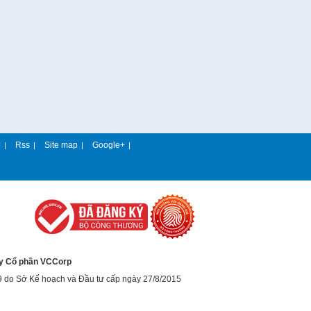
e
Rss
Site map
Google+
|
|
|
|
y Cổ phần VCCorp
9 do Sở Kế hoạch và Đầu tư cấp ngày 27/8/2015