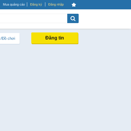
Mua quảng cáo
Đăng ký
Đăng nhập
Đăng tin
 /Đồ chơi