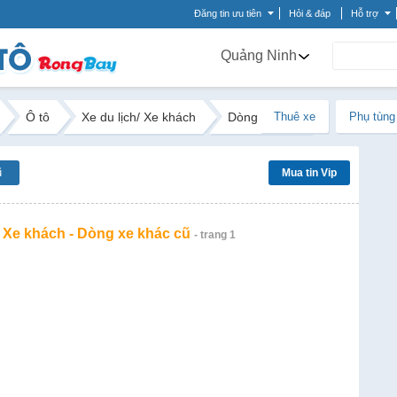
Đăng tin ưu tiên
Hỏi & đáp
Hỗ trợ
Quảng Ninh
Ô tô
Xe du lịch/ Xe khách
Dòng xe khác
Thuê xe
Phụ tùng
ũ
Mua tin Vip
/ Xe khách - Dòng xe khác cũ
- trang 1