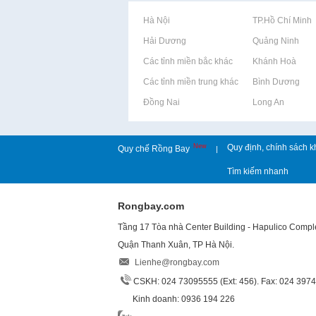
Rao vặt tại Hà Nội
Rao vặt tại TP.Hồ Chí Minh
Rao vặt tại Hải Dương
Rao vặt tại Quảng Ninh
Rao vặt tại Các tỉnh miền bắc khác
Rao vặt tại Khánh Hoà
Rao vặt tại Các tỉnh miền trung khác
Rao vặt tại Bình Dương
Rao vặt tại Đồng Nai
Rao vặt tại Long An
New
Quy định, chính sách k
Quy chế Rồng Bay
|
Tìm kiếm nhanh
Rongbay.com
Tầng 17 Tòa nhà Center Building - Hapulico Comp
Quận Thanh Xuân, TP Hà Nội.
Lienhe@rongbay.com
CSKH: 024 73095555 (Ext: 456). Fax: 024 397
Kinh doanh: 0936 194 226