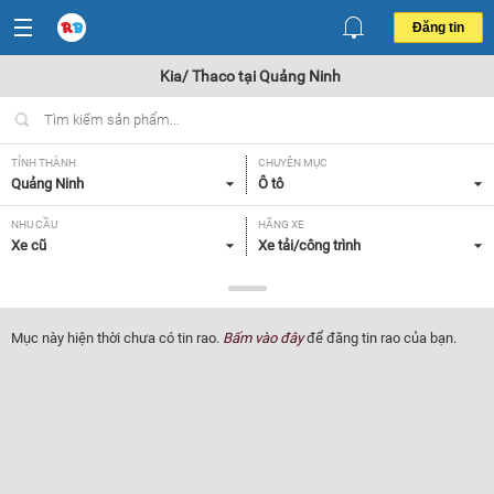
Đăng tin
Kia/ Thaco tại Quảng Ninh
TỈNH THÀNH
CHUYÊN MỤC
Quảng Ninh
Ô tô
NHU CẦU
HÃNG XE
Xe cũ
Xe tải/công trình
DÒNG XE
NĂM SẢN XUẤT
Kia/ Thaco
Tất cả
Mục này hiện thời chưa có tin rao.
Bấm vào đây
để đăng tin rao của bạn.
GIÁ XE
XUẤT XỨ
Tất cả
Tất cả
HỘP SỐ
Tất cả