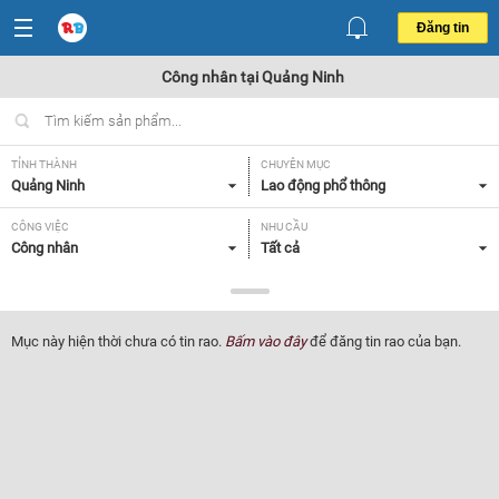
Đăng tin
Công nhân tại Quảng Ninh
TỈNH THÀNH
CHUYÊN MỤC
Quảng Ninh
Lao động phổ thông
CÔNG VIỆC
NHU CẦU
Công nhân
Tất cả
LOẠI HÌNH
Tất cả
Mục này hiện thời chưa có tin rao.
Bấm vào đây
để đăng tin rao của bạn.
Lọc