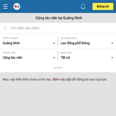
Đăng tin
Cộng tác viên tại Quảng Ninh
TỈNH THÀNH
CHUYÊN MỤC
Quảng Ninh
Lao động phổ thông
CÔNG VIỆC
NHU CẦU
Cộng tác viên
Tất cả
LOẠI HÌNH
Tất cả
Mục này hiện thời chưa có tin rao.
Bấm vào đây
để đăng tin rao của bạn.
Lọc