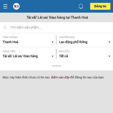
Đăng tin
Tài xế/ Lái xe/ Giao hàng tại Thanh Hoá
TỈNH THÀNH
CHUYÊN MỤC
Thanh Hoá
Lao động phổ thông
CÔNG VIỆC
NHU CẦU
Tài xế/ Lái xe/ Giao hàng
Tất cả
LOẠI HÌNH
Tất cả
Mục này hiện thời chưa có tin rao.
Bấm vào đây
để đăng tin rao của bạn.
Lọc