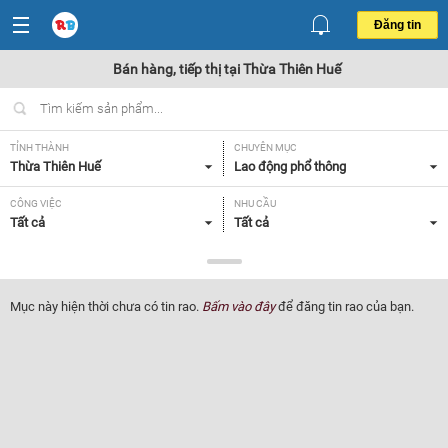
Đăng tin
Bán hàng, tiếp thị tại Thừa Thiên Huế
TỈNH THÀNH
CHUYÊN MỤC
Thừa Thiên Huế
Lao động phổ thông
CÔNG VIỆC
NHU CẦU
Tất cả
Tất cả
LOẠI HÌNH
Tất cả
Mục này hiện thời chưa có tin rao.
Bấm vào đây
để đăng tin rao của bạn.
Lọc