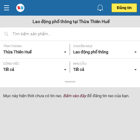
Đăng tin
Lao động phổ thông tại Thừa Thiên Huế
TỈNH THÀNH
CHUYÊN MỤC
Thừa Thiên Huế
Lao động phổ thông
CÔNG VIỆC
NHU CẦU
Tất cả
Tất cả
LOẠI HÌNH
Tất cả
Mục này hiện thời chưa có tin rao.
Bấm vào đây
để đăng tin rao của bạn.
Lọc