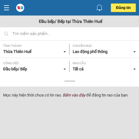
Đăng tin
Đầu bếp/ Bếp tại Thừa Thiên Huế
TỈNH THÀNH
CHUYÊN MỤC
Thừa Thiên Huế
Lao động phổ thông
CÔNG VIỆC
NHU CẦU
Đầu bếp/ Bếp
Tất cả
LOẠI HÌNH
Tất cả
Mục này hiện thời chưa có tin rao.
Bấm vào đây
để đăng tin rao của bạn.
Lọc