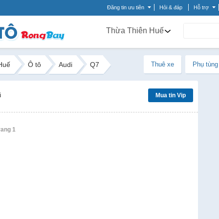
Đăng tin ưu tiên
Hỏi & đáp
Hỗ trợ
Thừa Thiên Huế
Huế
Ô tô
Audi
Q7
Thuê xe
Phụ tùng
ũ
Mua tin Vip
trang 1