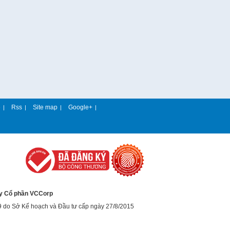
e
Rss
Site map
Google+
|
|
|
|
y Cổ phần VCCorp
9 do Sở Kế hoạch và Đầu tư cấp ngày 27/8/2015