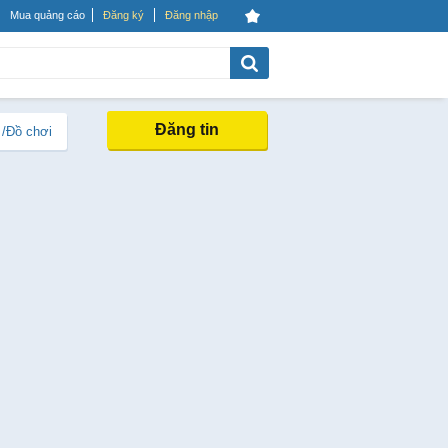
Mua quảng cáo
Đăng ký
Đăng nhập
Đăng tin
 /Đồ chơi