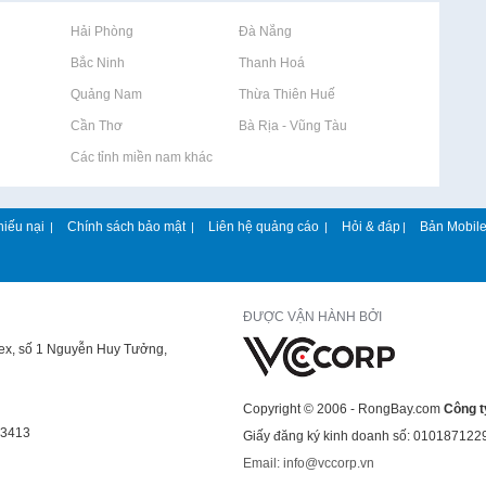
Rao vặt tại Hải Phòng
Rao vặt tại Đà Nẵng
Rao vặt tại Bắc Ninh
Rao vặt tại Thanh Hoá
Rao vặt tại Quảng Nam
Rao vặt tại Thừa Thiên Huế
Rao vặt tại Cần Thơ
Rao vặt tại Bà Rịa - Vũng Tàu
Rao vặt tại Các tỉnh miền nam khác
hiếu nại
Chính sách bảo mật
Liên hệ quảng cáo
Hỏi & đáp
Bản Mobil
|
|
|
|
ĐƯỢC VẬN HÀNH BỞI
lex, số 1 Nguyễn Huy Tưởng,
Copyright © 2006 - RongBay.com
Công t
43413
Giấy đăng ký kinh doanh số: 010187122
Email: info@vccorp.vn