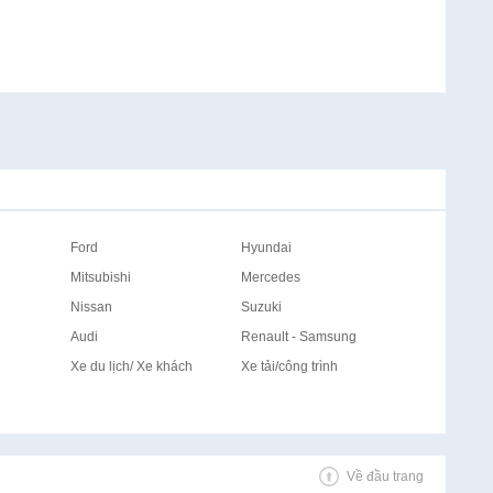
Ford
Hyundai
Mitsubishi
Mercedes
Nissan
Suzuki
Audi
Renault - Samsung
Xe du lịch/ Xe khách
Xe tải/công trình
Về đầu trang