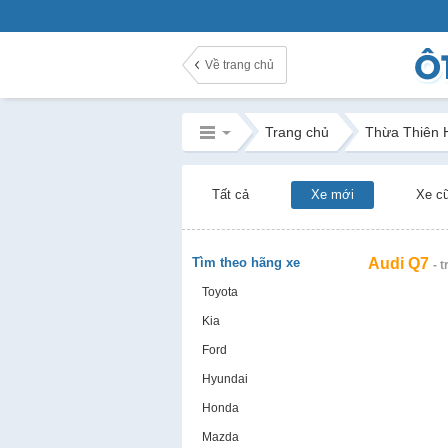
Về trang chủ
Trang chủ
Thừa Thiên 
Tất cả
Xe mới
Xe c
Tìm theo hãng xe
Audi Q7
- 
Toyota
Kia
Ford
Hyundai
Honda
Mazda