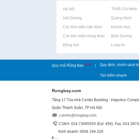
Rao vặt tại Hà Nội
Rao vặt tại TP.Hồ Chí Minh
Rao vặt tại Hải Dương
Rao vặt tại Quảng Ninh
Rao vặt tại Các tỉnh miền bắc khác
Rao vặt tại Khánh Hoà
Rao vặt tại Các tỉnh miền trung khác
Rao vặt tại Bình Dương
Rao vặt tại Đồng Nai
Rao vặt tại Long An
New
Quy định, chính sách k
Quy chế Rồng Bay
|
Tìm kiếm nhanh
Rongbay.com
Tầng 17 Tòa nhà Center Building - Hapulico Comp
Quận Thanh Xuân, TP Hà Nội.
Lienhe@rongbay.com
CSKH: 024 73095555 (Ext: 456). Fax: 024 397
Kinh doanh: 0936 194 226