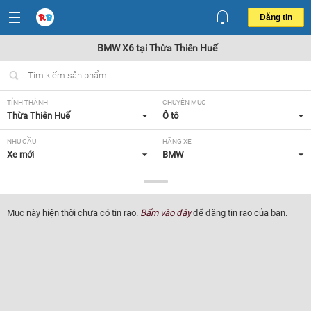
Đăng tin
BMW X6 tại Thừa Thiên Huế
TỈNH THÀNH
CHUYÊN MỤC
Thừa Thiên Huế
Ô tô
NHU CẦU
HÃNG XE
Xe mới
BMW
DÒNG XE
NĂM SẢN XUẤT
X6
Tất cả
Mục này hiện thời chưa có tin rao.
Bấm vào đây
để đăng tin rao của bạn.
GIÁ XE
XUẤT XỨ
Tất cả
Tất cả
HỘP SỐ
Tất cả