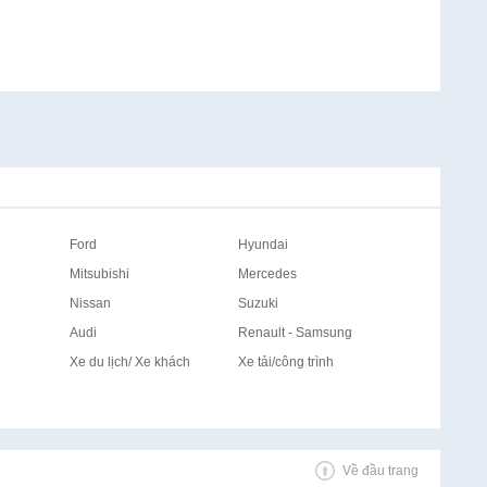
Ford
Hyundai
Mitsubishi
Mercedes
Nissan
Suzuki
Audi
Renault - Samsung
Xe du lịch/ Xe khách
Xe tải/công trình
Về đầu trang