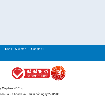
e
Rss
Site map
Google+
|
|
|
|
y Cổ phần VCCorp
9 do Sở Kế hoạch và Đầu tư cấp ngày 27/8/2015