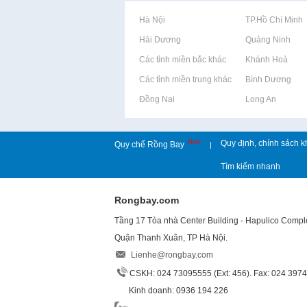
Rao vặt tại Hà Nội
Rao vặt tại TP.Hồ Chí Minh
Rao vặt tại Hải Dương
Rao vặt tại Quảng Ninh
Rao vặt tại Các tỉnh miền bắc khác
Rao vặt tại Khánh Hoà
Rao vặt tại Các tỉnh miền trung khác
Rao vặt tại Bình Dương
Rao vặt tại Đồng Nai
Rao vặt tại Long An
New
Quy định, chính sách k
Quy chế Rồng Bay
|
Tìm kiếm nhanh
Rongbay.com
Tầng 17 Tòa nhà Center Building - Hapulico Comp
Quận Thanh Xuân, TP Hà Nội.
Lienhe@rongbay.com
CSKH: 024 73095555 (Ext: 456). Fax: 024 397
Kinh doanh: 0936 194 226