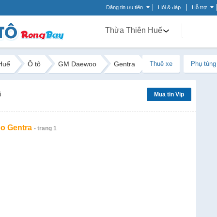
Đăng tin ưu tiên
Hỏi & đáp
Hỗ trợ
Thừa Thiên Huế
Huế
Ô tô
GM Daewoo
Gentra
Thuê xe
Phụ tùng
ũ
Mua tin Vip
o Gentra
- trang 1