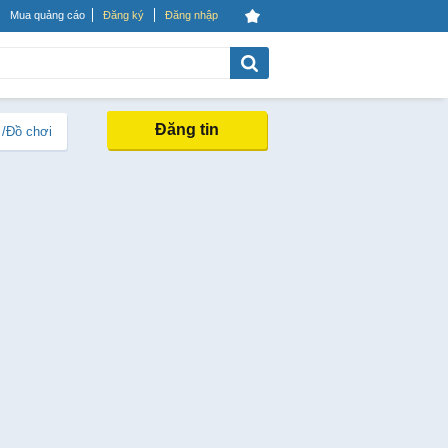
Mua quảng cáo
Đăng ký
Đăng nhập
Đăng tin
 /Đồ chơi