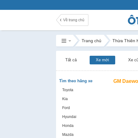
Về trang chủ
Trang chủ
Thừa Thiên 
Tất cả
Xe mới
Xe c
Tìm theo hãng xe
GM Daewo
Toyota
Kia
Ford
Hyundai
Honda
Mazda