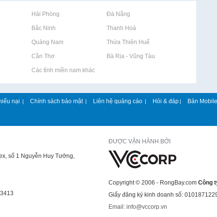
Rao vặt tại Hải Phòng
Rao vặt tại Đà Nẵng
Rao vặt tại Bắc Ninh
Rao vặt tại Thanh Hoá
Rao vặt tại Quảng Nam
Rao vặt tại Thừa Thiên Huế
Rao vặt tại Cần Thơ
Rao vặt tại Bà Rịa - Vũng Tàu
Rao vặt tại Các tỉnh miền nam khác
hiếu nại
Chính sách bảo mật
Liên hệ quảng cáo
Hỏi & đáp
Bản Mobil
|
|
|
|
ĐƯỢC VẬN HÀNH BỞI
lex, số 1 Nguyễn Huy Tưởng,
Copyright © 2006 - RongBay.com
Công t
43413
Giấy đăng ký kinh doanh số: 010187122
Email: info@vccorp.vn